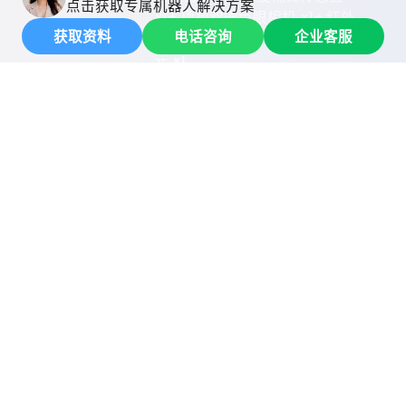
点击获取专属机器人解决方案
×1+ 顶视双通鱼眼相机 ×1+ 红外
获取资料
电话咨询
企业客服
摄像头 ×1+ 里程计+ 惯性测量单
元 ×1
建图面积
不大于 50000 ㎡
Mic 阵列
6 麦阵全域收音与降噪，360°音
源定位
续航时间
8 小时（典型巡航场景）
定位精度
厘米级
网络与充电
网络支持
4G（支持TDD-LTE、FDD-
LTE）,WiFi支持2.4G/5G