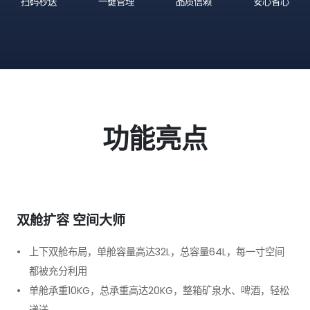
扫码秒送
一键管理
品质信赖
安心省心
功能亮点
双舱扩容 空间大师
上下双舱布局，单舱容量高达32L，总容量64L，每一寸空间
都被充分利用
单舱承重10KG，总承重高达20KG，整箱矿泉水、啤酒，轻松