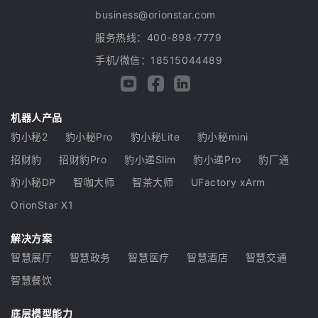
business@orionstar.com
服务热线：400-898-7779
手机/微信：18515044489
机器人产品
豹小秘2
豹小秘Pro
豹小秘Lite
豹小秘mini
招财豹
招财豹Pro
豹小递Slim
豹小递Pro
豹厂通
豹小秘DP
智咖大师
智茶大师
UFactory xArm
OrionStar X1
解决方案
智慧展厅
智慧政务
智慧医疗
智慧酒店
智慧交通
智慧餐饮
底层模型能力