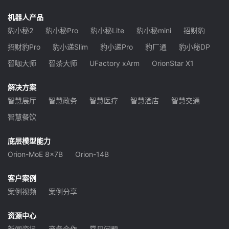
机器人产品
豹小秘2
豹小秘Pro
豹小秘Lite
豹小秘mini
招财豹
招财豹Pro
豹小递Slim
豹小递Pro
豹厂通
豹小秘DP
智咖大师
智茶大师
UFactory xArm
OrionStar X1
解决方案
智慧展厅
智慧政务
智慧医疗
智慧酒店
智慧交通
智慧餐饮
底层模型能力
Orion-MoE 8x7B
Orion-14B
客户案例
案例视频
案例分享
资源中心
新闻资讯
商务合作
常见问题