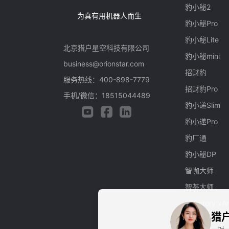
豹小秘2
为真有用机器人而生
豹小秘Pro
豹小秘Lite
北京猎户星空科技有限公司
豹小秘mini
business@orionstar.com
招财豹
服务热线：400-898-7779
招财豹Pro
手机/微信：18515044489
豹小递Slim
豹小递Pro
豹厂通
豹小秘DP
智咖大师
智茶大师
UFactory xA
猎
OrionStar X1