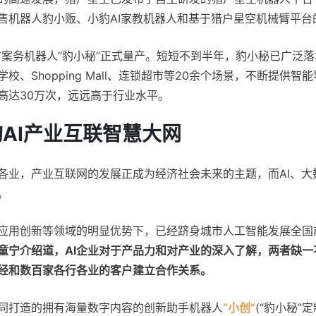
售机器人豹小贩、小豹AI家教机器人和基于猎户星空机械臂平台
决方案务机器人“豹小秘”正式量产。短短不到半年，豹小秘已广泛
、Shopping Mall、连锁超市等20余个场景，不断提供
高达30万次，远远高于行业水平。
AI产业互联智慧大网
各业，产业互联网的发展正成为经济社会未来的主题，而AI、大
。
应用创新等领域的明显优势下，已经跻身城市人工智能发展全国前
童宁介绍道，AI企业对于产品力和对产业的深入了解，两者缺
经和数百家各行各业的客户建立合作关系。
同打造的拥有海量数字内容的创新助手机器人
“小创”
(“豹小秘