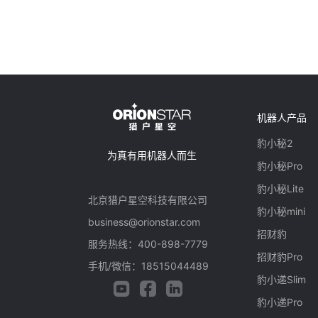
机器人产品
豹小秘2
为真有用机器人而生
豹小秘Pro
豹小秘Lite
北京猎户星空科技有限公司
豹小秘mini
business@orionstar.com
招财豹
服务热线：400-898-7779
招财豹Pro
手机/微信：18515044489
豹小递Slim
豹小递Pro