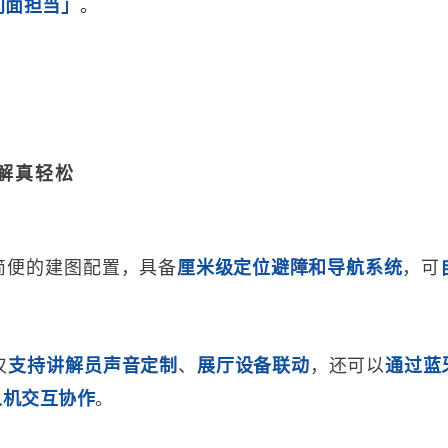
门面担当」
。
解真轻松
简便的建图配置
，
具备
厘米级定位避障和导航系统
，
可
仅
、
展厅设备联动
，还可以
通过蓝
支持讲解员声音定制
人机交互协作
。